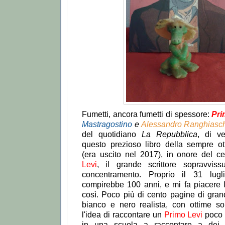
Fumetti, ancora fumetti di spessore:
Pri
Mastragostino
e
Alessandro Ranghiasc
del quotidiano
La Repubblica
, di v
questo prezioso libro della sempre o
(era uscito nel 2017), in onore del c
Levi
, il grande scrittore sopravvis
concentramento. Proprio il 31 lugl
compirebbe 100 anni, e mi fa piacere l
così. Poco più di cento pagine di grand
bianco e nero realista, con ottime so
l'idea di raccontare un
Primo Levi
poco 
in una scuola a raccontare a dei 