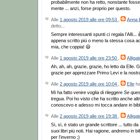
probabilmente non ha retto, nonstante fosse
mente ... anzi, forse proprio per questo.
Alle
1 agosto 2019 alle ore 09:53
,
Anna 
detto...
Sempre interessanti spunti ci regala l'Alli... 
appena scritto più o meno la stessa cosa a
mia, che coppia! 😃
Alle
1 agosto 2019 alle ore 23:50
,
Alligat
Ah, ah, ah, grazie, grazie, ho letto da Elle. 
grazie per apprezzare Primo Levi e la nostr
Alle
2 agosto 2019 alle ore 10:04
,
Elle
ha
Mi ha fatto venire voglia di rileggere
Se ques
tregua
. Poi ho visto che ha scritto anche altr
conoscevo e adesso mi tocca andare in bibli
Alle
2 agosto 2019 alle ore 19:38
,
Alligat
Sì, sì, è stato un grande scrittore ... tutto da
suoi libri più noti. Hai ragione, andremo in bi
per l'inverno ;)