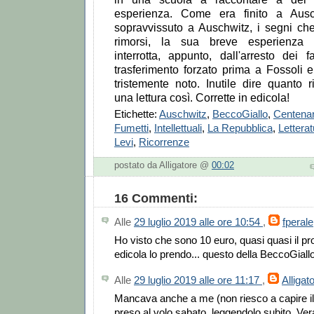
esperienza. Come era finito a Aus
sopravvissuto a Auschwitz, i segni che
rimorsi, la sua breve esperienza 
interrotta, appunto, dall'arresto dei 
trasferimento forzato prima a Fossoli e
tristemente noto. Inutile dire quanto r
una lettura così. Corrette in edicola!
Etichette:
Auschwitz
,
BeccoGiallo
,
Centenar
Fumetti
,
Intellettuali
,
La Repubblica
,
Letterat
Levi
,
Ricorrenze
postato da Alligatore @
00:02
16 Commenti:
Alle
29 luglio 2019 alle ore 10:54
,
fperale
Ho visto che sono 10 euro, quasi quasi il pr
edicola lo prendo... questo della BeccoGiall
Alle
29 luglio 2019 alle ore 11:17
,
Alligat
Mancava anche a me (non riesco a capire il 
preso al volo sabato, leggendolo subito. Ver