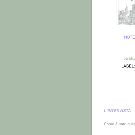
NOTE
bandc
LABEL: 
L
’
INTERVISTA
Come
è
nato ques