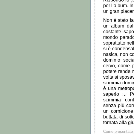
per l
’
album. Inn
un gran piace
Non
è
stato f
un album dall
costante sap
mondo parado
soprattutto nel
si
è
condensat
nasica, non co
dominio soci
cervo, come pe
potere rende r
volta si sposa
scimmia domin
è
una metropo
saperlo
…
P
scimmia cont
senza pi
ù
cor
un cornicione
buttata di so
tornata alla g
Come presentate 