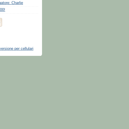
gatore: Charlie
00!
versione per cellulari