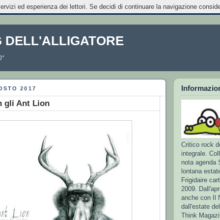
servizi ed esperienza dei lettori. Se decidi di continuare la navigazione conside
G DELL'ALLIGATORE
0°
Informazion
OSTO 2017
 gli Ant Lion
Critico rock d
integrale. Col
nota agenda 
lontana estat
Frigidaire car
2009. Dall'apr
anche con Il
dall'estate de
Think Magazin