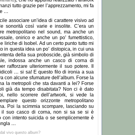
anzi tutto grazie per l
’
apprezzamento, mi fa
re
…
acile associare un
’
idea di carattere visivo ad
e sonorit
à
cos
ì
varie e insolite. C
’
era un
ore metropolitano nel sound, ma anche un
ssale, onirico e anche un po
’
fumettistico,
le liriche di Isobel. Ad un certo punto tutto mi
o in questa idea un po
’
distopica, in cui una
ntenta della sua proboscide, gi
à
simbolo di
ale, indossa anche un casco di corna di
r rafforzare ulteriormente il suo potere. Il
idicoli
…
si sa! E questo filo di ironia a sua
va con alcune sfumature dell
’
album. Forse la
a la metropoli che sta davanti a lei? Forse
li gi
à
da tempo disabitata? Non ci
è
dato
oi, nello scorrere dell
’
artwork, si vede la
emplare questo orizzonte metropolitano
na. Poi la scimmia scompare, lasciando su
 il suo casco di corna, non si sa se si
è
tto con intento suicida o se semplicemente
è
iungla
…
dal vivo questo album?