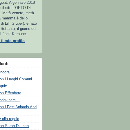
o.it. A gennaio 2018
e il sito L'ORTO DI
. Metà veneto, metà
la mamma è dello
i Lilli Gruber), è nato
 Settanta, il giorno del
i Jack Kerouac.
 il mio profilo
enti
ncora ...
con i Luoghi Comuni
 quiz
con Effenberg
ndovinare ...
con i Fast Animals And
 alla regola
on Sarah Dietrich