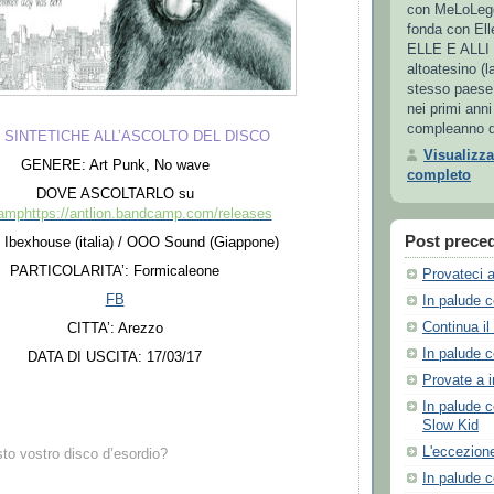
con MeLoLegg
fonda con Ell
ELLE E ALLI 
altoatesino (
stesso paese d
nei primi anni
compleanno d
 SINTETICHE ALL’ASCOLTO DEL DISCO
Visualizza
GENERE: Art Punk, No wave
completo
DOVE ASCOLTARLO su
amp
https://antlion.bandcamp.com/releases
Post preced
Ibexhouse (italia) / OOO Sound (Giappone)
PARTICOLARITA
’
: Formicaleone
Provateci a
FB
In palude 
Continua il
CITTA
’
: Arezzo
In palude 
DATA DI USCITA: 17/03/17
Provate a i
In palude 
Slow Kid
L'eccezione
to vostro disco d
’
esordio?
In palude c