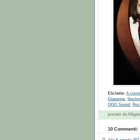
Etichette:
A comm
Giappone
,
Ibexho
OOO Sound
,
Roc
postato da Alliga
10 Commenti: