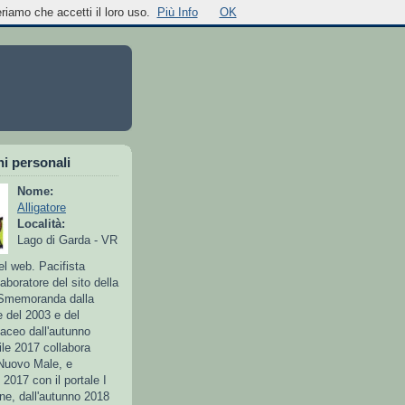
riamo che accetti il loro uso.
Più Info
OK
i personali
Nome:
Alligatore
Località:
Lago di Garda - VR
el web. Pacifista
laboratore del sito della
Smemoranda dalla
e del 2003 e del
taceo dall'autunno
ile 2017 collabora
 Nuovo Male, e
l 2017 con il portale I
e, dall'autunno 2018