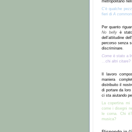
metropolitano nell
C
’è
qualche pezz
fieri di
A common 
Per quanto riguar
No belly
è
stat
dell
’
attitudine dell
percorso senza sos
discriminare.
Co
me
è
stato a 
…
chi altri citare?
Il lavoro compos
maniera compl
distribuito il no
di portare da loro
ci sta aiutando pe
La copertina mi 
come i disegni ne
le corna. Chi
è
musica?
Rispondo io (