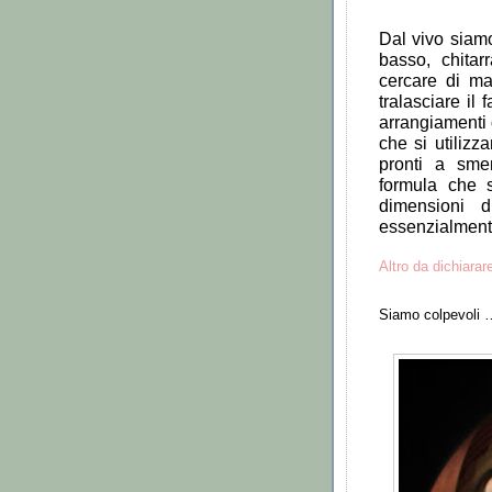
Dal vivo siam
basso, chitar
cercare di ma
tralasciare il f
arrangiamenti d
che si utilizz
pronti a sme
formula che s
dimensioni 
essenzialmente
Altro da dichiarar
Siamo colpevoli