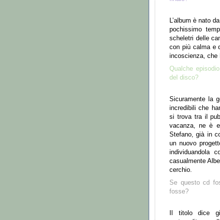
L
’
album
è
nato da 
pochissimo tempo
scheletri delle ca
con pi
ù
calma e qu
incoscienza, che ha
Qualche episodi
del disco?
Sicuramente la g
incredibili che h
si trova tra il p
vacanza, ne
è
e
Stefano, gi
à
in c
un nuovo progett
individuandola 
casualmente Albert
cerchio.
Se questo cd fo
fosse?
Il titolo dice g