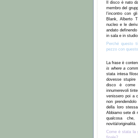
Il disco
è
nato d
membro del grupp
l
’
incontro con gl
Blank, Alberto T
nucleo e le deriv
andato definendo
in sala e in studio
Perch
é
questo t
pezzo con questo 
La frase
è
conten
is where a comm
stata intesa filo
dovesse stupire 
disco
è
come s
innumerevoli tinte
venissero poi a c
non prendendolo
della loro stess
Abbiamo sete di 
qualcosa che, 
novit
à
/originalit
à
.
Come
è
stata la 
finale?