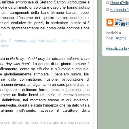
a un
’
idea embrionale di Stefano Santoni (produttore e
Rece d'Alli
o) e da un misto di volont
à
e caso che hanno aiutato
Fernanda 1
i altri componenti della band Simone Lanari, Isobel
irabosco. L
’
insieme dei quattro ha poi costituito il
azioni evolutive dei pezzi, in particolare lo stile si
è
 molto spontaneamente nel corso della composizione
Iscriviti a
.
Post [
Atom
]
itolo,
A common day was born
?
…
non c
’è
nessun
titolo
Visualizza la 
uta in
No Belly:
“
And I pray for different colours, there
on day was born
”
.
La genesi di un giorno comune
è
soficamente, come se ci
ò
che
è
pi
ù
ovvio e abituale,
e quotidianamente stimolare il pensiero nuovo. Nel
e dalla commistione, fusione, articolazione di
 e suoni diversi, amalgamati in un caos primordiale, si
onfigurare e delineare forme
precise (canzoni), che
 come un limite bens
ì
un inizio, si meravigliassero
a definizione, nel momento stesso in cui avveniva.
meraviglia, questa
è
stata l
’
urgenza che ha dato vita a
almeno nell
’
intento, avesse il carattere della
genesi del cd, dall
’
idea iniziale alla sua realizzazione