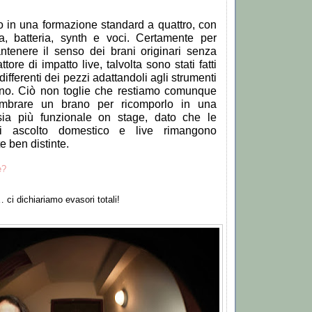
o in una formazione standard a quattro, con
ra, batteria, synth e voci. Certamente per
ntenere il senso dei brani originari senza
attore di impatto live, talvolta sono stati fatti
ifferenti dei pezzi adattandoli agli strumenti
ano. Ci
ò
non toglie che restiamo comunque
mbrare un brano per ricomporlo in una
ia pi
ù
funzionale on stage, dato che le
di ascolto domestico e live rimangono
 ben distinte.
e?
…
ci dichiariamo evasori totali!