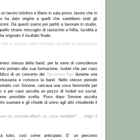
un lavoro istintivo e libero in sala prove, lavoro che in
 ha dato origine a quelli che sarebbero stati gli
nzoni. Da questi siamo poi partiti a lavorare in studio,
ello strano miscuglio di raziocinio e follia, lucidit
à
e
 originato il risultato finale.
o che
è
rimasto nella memoria durante la lavorazione
enesi stessa della band, per la serie di coincidenze
anno portato alla sua formazione. Isobel che per caso
ubblico di un concerto dei
Sycamore Age
durante una
ntusiasta e conosce la band. Nello stesso periodo
ontatto con Simone, cercava una voce femminile per
o e per caso ascolta un pezzo di Isobel sui social,
come possibile scelta. Poco dopo Simone ascolta
o suonare e gli chiede di unirsi agli altri chiudendo il
sse un concept-album su cosa sarebbe?
…
tolgo il
i
à
tutto, cos
ì
come anticipato. E
’
un percorso