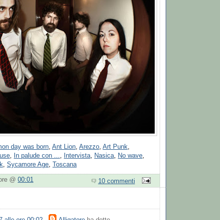
on day was born
,
Ant Lion
,
Arezzo
,
Art Punk
,
use
,
In palude con ...
,
Intervista
,
Nasica
,
No wave
,
k
,
Sycamore Age
,
Toscana
tore @
00:01
10 commenti