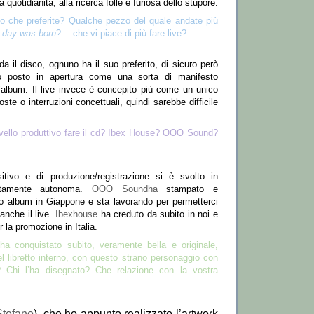
a quotidianit
à
, alla ricerca folle e furiosa dello stupore.
o che preferite? Qualche pezzo del quale andate pi
ù
day was born
?
…
che vi piace di pi
ù
fare live?
da il disco, ognuno ha il suo preferito, di sicuro per
ò
o posto in apertura come una sorta di manifesto
’
album. Il live invece
è
concepito pi
ù
come un unico
te o interruzioni concettuali, quindi sarebbe difficile
livello produttivo fare il cd? Ibex House? OOO Sound?
itivo e di produzione/registrazione si
è
svolto in
etamente autonoma.
OOO Soundha
stampato e
stro album in Giappone e sta lavorando per permetterci
 anche il live.
Ibexhouse
ha creduto da subito in noi e
r la promozione in Italia.
ha conquistato subito, veramente bella e originale,
l libretto interno, con questo strano personaggio con
? Chi l
’
ha disegnato? Che relazione con la vostra
Stefano
), che ho appunto realizzato l
’
artwork